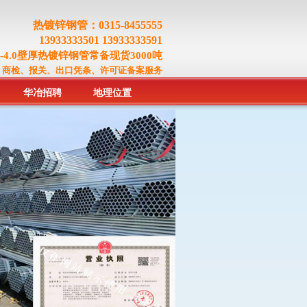
热镀锌钢管：0315-8455555
13933333501 13933333591
.0-4.0壁厚热镀锌钢管常备现货3000吨
、商检、报关、出口凭条、许可证备案服务
华冶招聘
地理位置