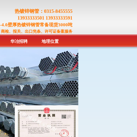
热镀锌钢管：0315-8455555
13933333501 13933333591
.0-4.0壁厚热镀锌钢管常备现货3000吨
、商检、报关、出口凭条、许可证备案服务
华冶招聘
地理位置