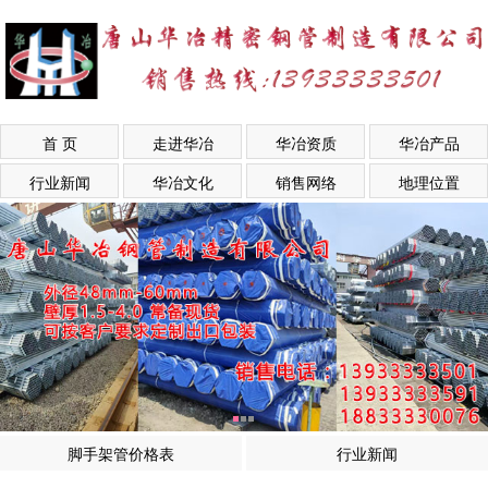
首 页
走进华冶
华冶资质
华冶产品
行业新闻
华冶文化
销售网络
地理位置
脚手架管价格表
行业新闻