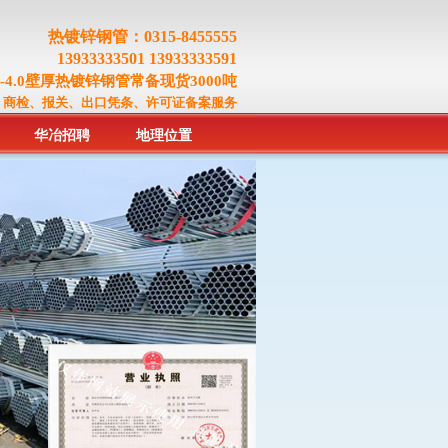
热镀锌钢管：0315-8455555
13933333501 13933333591
.0-4.0壁厚热镀锌钢管常备现货3000吨
、商检、报关、出口凭条、许可证备案服务
华冶招聘
地理位置